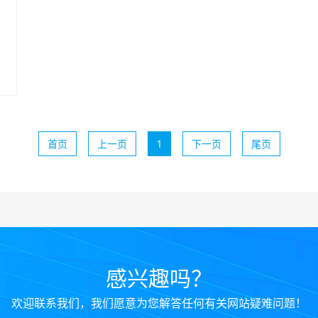
首页
上一页
1
下一页
尾页
感兴趣吗？
欢迎联系我们，我们愿意为您解答任何有关网站疑难问题！